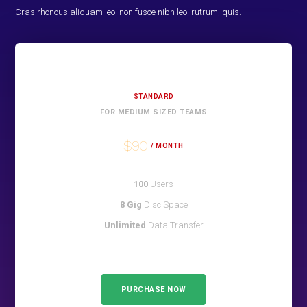
Cras rhoncus aliquam leo, non fusce nibh leo, rutrum, quis.
STANDARD
FOR MEDIUM SIZED TEAMS
$90
/ MONTH
100
Users
8 Gig
Disc Space
Unlimited
Data Transfer
PURCHASE NOW