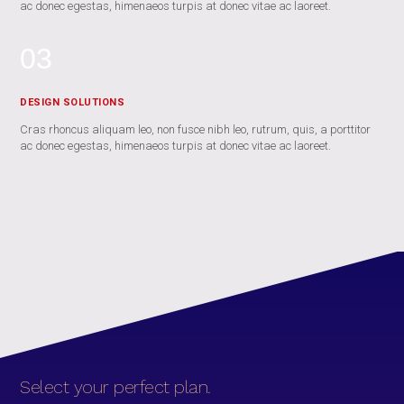
ac donec egestas, himenaeos turpis at donec vitae ac laoreet.
03
DESIGN SOLUTIONS
Cras rhoncus aliquam leo, non fusce nibh leo, rutrum, quis, a porttitor
ac donec egestas, himenaeos turpis at donec vitae ac laoreet.
Select your perfect plan.