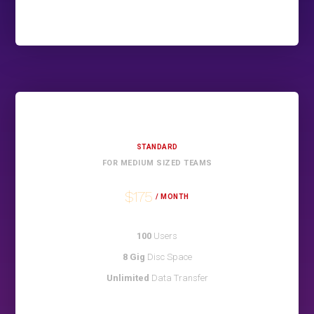
STANDARD
FOR MEDIUM SIZED TEAMS
$175
/ MONTH
100
Users
8 Gig
Disc Space
Unlimited
Data Transfer