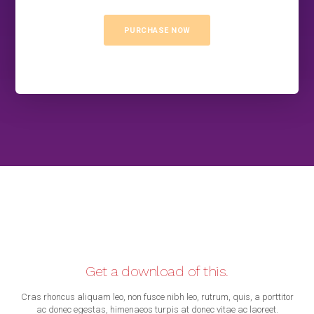
PURCHASE NOW
Get a download of this.
Cras rhoncus aliquam leo, non fusce nibh leo, rutrum, quis, a porttitor
ac donec egestas, himenaeos turpis at donec vitae ac laoreet.