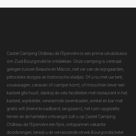
Castel-Camping Château de l'Epervière is een prima uitvalsbasis
om Zuid-Bourgondië te ontdekken. Onze camping is centraal
gelegen tussen Beaune en Mâcon, niet ver van de wijngaarden,
pittoreske dorpjes en historische stadjes. Of u nu met uw tent,
vouwwagen, caravan of camper komt, of misschien liever een
kasteel gîte huurt, dankzij de vele faciliteiten met restaurant in het
kasteel, wijnkelder, verwarmde zwembaden, winkel en bar met
gratis wifi (kleine broadband, langzaam), het ruim opgezette
terrein en de hartelijke ontvangst zult u op Castel Camping
Château de l'Epervière een fijne, ontspannen vakantie
doorbrengen, terwijl u de verrassende streek Bourgondië beter