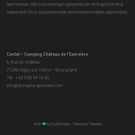
leert kennen. Alle voorzieningen geopend van eind april tot eind
september (muv wijnproeverijen eind mei tot midden september)
Castel – Camping Château de l’Epervière
6, Rue du château
71240 Gigny sur Saône – Bourgogne
Tél. : +33 3 85 94 16 90
info@domaine-eperviere.com
With
by
Euthemians
- Premium Themes