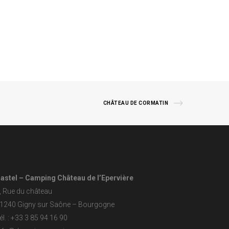
CHÂTEAU DE CORMATIN
astel – Camping Château de l’Epervière
, Rue du château
1240 Gigny sur Saône – Bourgogne
él. : +33 3 85 94 16 90