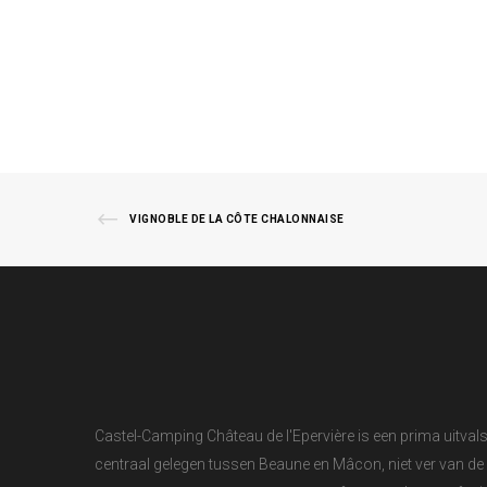
VIGNOBLE DE LA CÔTE CHALONNAISE
Castel-Camping Château de l'Epervière is een prima uitv
centraal gelegen tussen Beaune en Mâcon, niet ver van de 