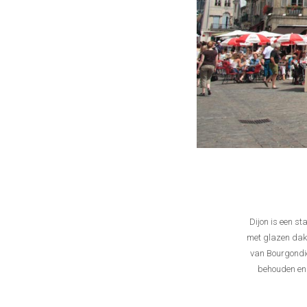
Dijon is een s
met glazen dake
van Bourgondië
behouden en 