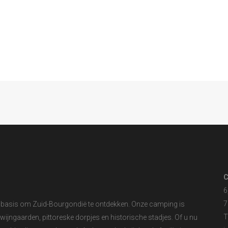
C
6
7
alsbasis om Zuid-Bourgondië te ontdekken. Onze camping is
T
wijngaarden, pittoreske dorpjes en historische stadjes. Of u nu