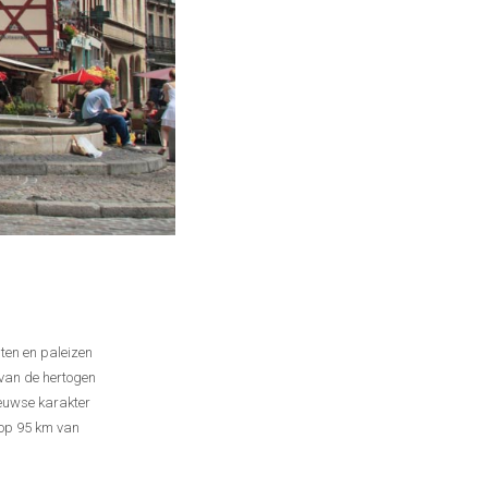
ten en paleizen
 van de hertogen
eeuwse karakter
 op 95 km van