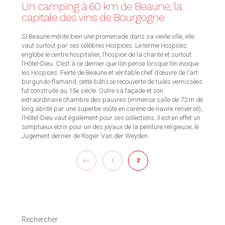
Un camping à 60 km de Beaune, la
capitale des vins de Bourgogne
Si Beaune mérite bien une promenade dans sa vieille ville, elle
vaut surtout par ses célèbres Hospices. Le terme Hospices
englobe le centre hospitalier, l’hospice de la charité et surtout
l’Hôtel-Dieu. C’est à ce dernier que l’on pense lorsque l’on évoque
les Hospices. Fierté de Beaune et véritable chef d’œuvre de l’art
burgundo-flamand, cette bâtisse recouverte de tuiles vernissées
fut construite au 15e siècle. Outre sa façade et son
extraordinaire chambre des pauvres (immense salle de 72 m de
long abrité par une superbe voûte en carène de navire renversé),
l’Hôtel-Dieu vaut également pour ses collections. Il est en effet un
somptueux écrin pour un des joyaux de la peinture religieuse, le
Jugement dernier de Rogier Van der Weyden.
PREVIOUS
1
2
Rechercher