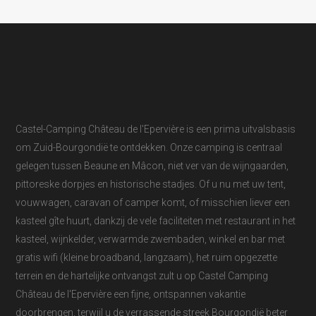
Castel-Camping Château de l'Epervière is een prima uitvalsbasis
om Zuid-Bourgondië te ontdekken. Onze camping is centraal
gelegen tussen Beaune en Mâcon, niet ver van de wijngaarden,
pittoreske dorpjes en historische stadjes. Of u nu met uw tent,
vouwwagen, caravan of camper komt, of misschien liever een
kasteel gîte huurt, dankzij de vele faciliteiten met restaurant in het
kasteel, wijnkelder, verwarmde zwembaden, winkel en bar met
gratis wifi (kleine broadband, langzaam), het ruim opgezette
terrein en de hartelijke ontvangst zult u op Castel Camping
Château de l'Epervière een fijne, ontspannen vakantie
doorbrengen, terwijl u de verrassende streek Bourgondië beter