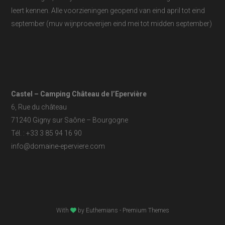
leert kennen. Alle voorzieningen geopend van eind april tot eind
september (muv wijnproeverijen eind mei tot midden september)
Castel – Camping Château de l’Epervière
6, Rue du château
71240 Gigny sur Saône – Bourgogne
Tél. : +33 3 85 94 16 90
info@domaine-eperviere.com
With
by
Euthemians
- Premium Themes