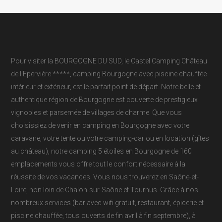
Pour visiter la BOURGOGNE DU SUD, le Castel Camping Château
de l'Epervière *****, camping Bourgogne avec piscine chauffée
intérieur et extérieur, est le parfait point de départ. Notre belle et
authentique région de Bourgogne est couverte de prestigieux
vignobles et parsemée de villages de charme. Que vous
choisissiez de venir en camping en Bourgogne avec votre
caravane, votre tente ou votre camping-car ou en location (gîtes
au château), notre camping 5 étoiles en Bourgogne de 160
emplacements vous offre tout le confort nécessaire à la
réussite de vos vacances. Vous nous trouverez en Saône-et-
Loire, non loin de Chalon-sur-Saône et Tournus. Grâce à nos
nombreux services (bar avec wifi gratuit, restaurant, épicerie et
piscine chauffée, tous ouverts de fin avril à fin septembre), à